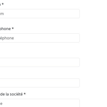
 *
phone *
 de la société *