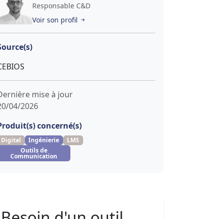
Responsable C&D
Voir son profil
Source(s)
CEBIOS
Dernière mise à jour
20/04/2026
Produit(s) concerné(s)
Digital
Ingénierie
LMS
Outils de
Communication
Besoin d'un outil