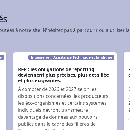
és
joutées à notre site. N'hésitez pas à parcourir ou à utilise
ue
Ingénierie
Assistance Technique et Juridique
t
REP : les obligations de reporting
deviennent plus précises, plus détaillée
et plus exigeantes.
À compter de 2026 et 2027 selon les
dispositions concernées, les producteurs,
les éco-organismes et certains systèmes
individuels devront transmettre
davantage de données aux pouvoirs
.
publics dans le cadre des filières de